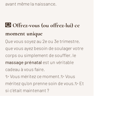
avant même la naissance.
💌 Offrez-vous (ou offrez-lui) ce 
moment unique
Que vous soyez au 2e ou 3e trimestre, 
que vous ayez besoin de soulager votre 
corps ou simplement de souffler, le 
massage prénatal
 est un véritable 
cadeau à vous faire.
✨ Vous méritez ce moment.✨ Vous 
méritez qu’on prenne soin de vous.✨ Et 
si c’était maintenant ?
👉 
Prendre rendez-vous dès aujourd’hui
👉 
Offrir une carte cadeau à une future 
maman