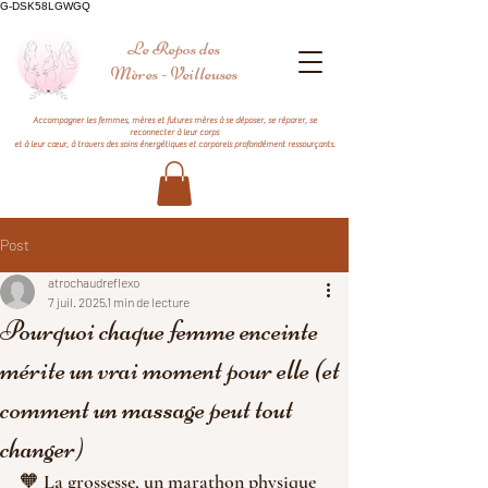
G-DSK58LGWGQ
Le Repos des
Mères - Veilleuses
Accompagner les femmes, mères et futures mères à se déposer, se réparer, se
reconnecter à leur corps
et à leur cœur, à travers des soins énergétiques et corporels profondément ressourçants.
Post
atrochaudreflexo
7 juil. 2025
1 min de lecture
Pourquoi chaque femme enceinte
mérite un vrai moment pour elle (et
comment un massage peut tout
changer)
🧡 La grossesse, un marathon physique 