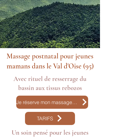
Massage postnatal pour jeunes
mamans dans le Val d'Oise (95)
Avec rituel de resserrage du
bassin aux tissus rebozos
Je réserve mon massage postnatal
TARIFS
Un soin pensé pour les jeunes