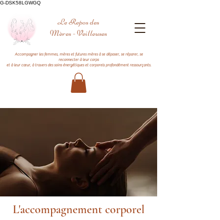
G-DSK58LGWGQ
Le Repos des
Mères - Veilleuses
Accompagner les femmes, mères et futures mères à se déposer, se réparer, se
reconnecter à leur corps
et à leur cœur, à travers des soins énergétiques et corporels profondément ressourçants.
L'accompagnement corporel