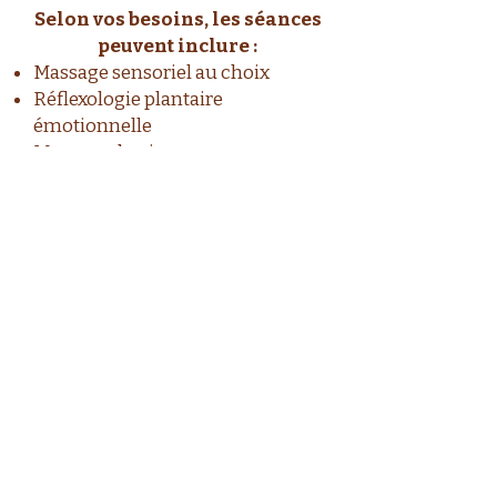
Selon vos besoins, les séances
peuvent inclure :
Massage sensoriel au choix
Réflexologie plantaire
émotionnelle
Massage du visage
Massage du ventre Belly
Revolution
Drainage lymphatique doux
Les soins en détails
5 séances
1 séance toutes les 3 semaines
à 1 mois
Durée : 1h à 1h30 selon les