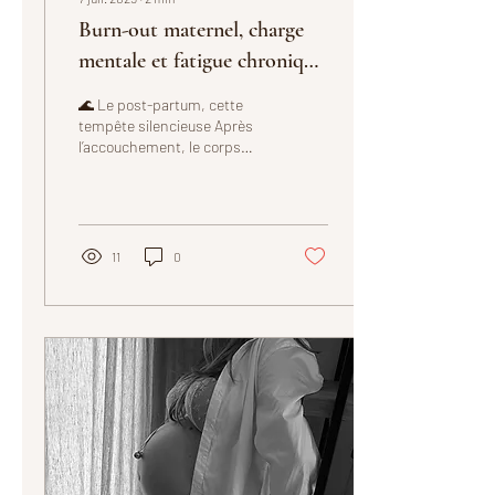
Burn-out maternel, charge
mentale et fatigue chronique
: et si vous souffliez enfin un
🌊 Le post-partum, cette
peu ?
tempête silencieuse Après
l’accouchement, le corps
reste marqué : Fatigue
extrême Douleurs dans le
dos, le...
11
0