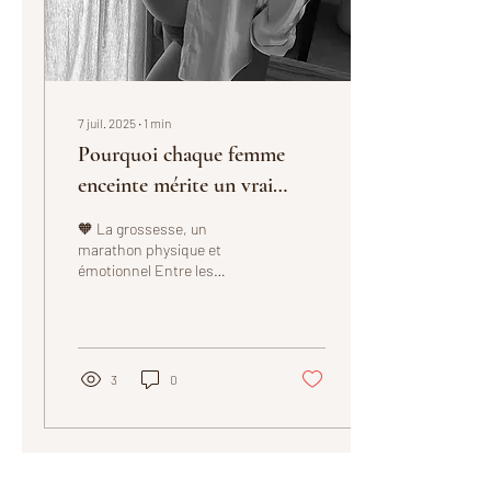
7 juil. 2025
∙
1
min
Pourquoi chaque femme
enceinte mérite un vrai
moment pour elle (et
🧡 La grossesse, un
comment un massage peut
marathon physique et
émotionnel Entre les
tout changer)
transformations corporelles,
les inconforts du quotidien
(jambes lourdes,...
3
0